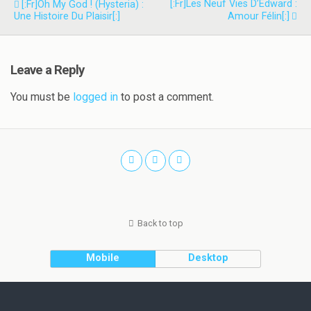
[:fr]Les Neuf Vies D’Edward :
[:fr]Oh My God ! (Hysteria) :
Une Histoire Du Plaisir[:]
Amour Félin[:]
Leave a Reply
You must be
logged in
to post a comment.
Back to top
Mobile
Desktop