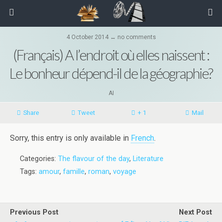
4 October 2014 ↔ no comments
(Français) A l’endroit où elles naissent :
Le bonheur dépend-il de la géographie?
AI
Share
Tweet
+ 1
Mail
Sorry, this entry is only available in
French
.
Categories:
The flavour of the day
,
Literature
Tags:
amour
,
famille
,
roman
,
voyage
Previous Post
Next Post