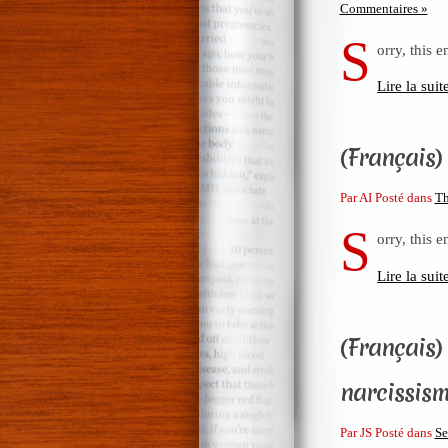
Commentaires »
S
orry, this e
Lire la suit
(Français) 
Par AI Posté dans
Th
S
orry, this e
Lire la suit
(Français) 
narcissis
Par JS Posté dans
Se