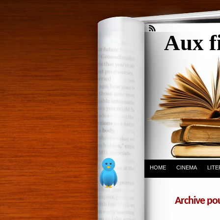
Aux f
HOME
CINEMA
LIT
Archive p