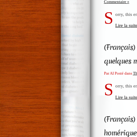
Commentaire »
S
orry, this e
Lire la suit
(Français) 
quelques m
Par AI Posté dans
Th
S
orry, this e
Lire la suit
(Français) 
homérique