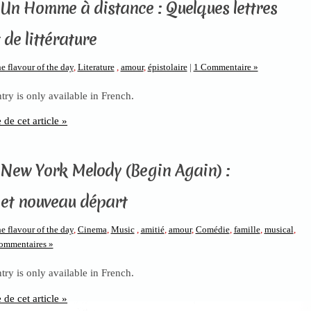
 Un Homme à distance : Quelques lettres
 de littérature
e flavour of the day
,
Literature
,
amour
,
épistolaire
|
1 Commentaire »
ntry is only available in French.
e de cet article »
 New York Melody (Begin Again) :
et nouveau départ
e flavour of the day
,
Cinema
,
Music
,
amitié
,
amour
,
Comédie
,
famille
,
musical
,
commentaires »
ntry is only available in French.
e de cet article »