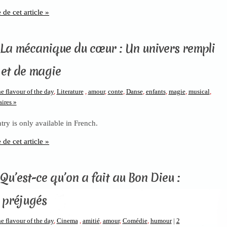
e de cet article »
 La mécanique du cœur : Un univers rempli
 et de magie
e flavour of the day
,
Literature
,
amour
,
conte
,
Danse
,
enfants
,
magie
,
musical
,
ires »
ntry is only available in French.
e de cet article »
Qu’est-ce qu’on a fait au Bon Dieu :
 préjugés
e flavour of the day
,
Cinema
,
amitié
,
amour
,
Comédie
,
humour
|
2