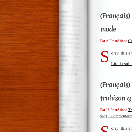
(Français)
mode
Par AI Posté dans
C
S
orry, this e
Lire la suit
(Français)
trahison q
Par JS Posté dans
Th
vie
|
1 Commentaire
S
orry, this e