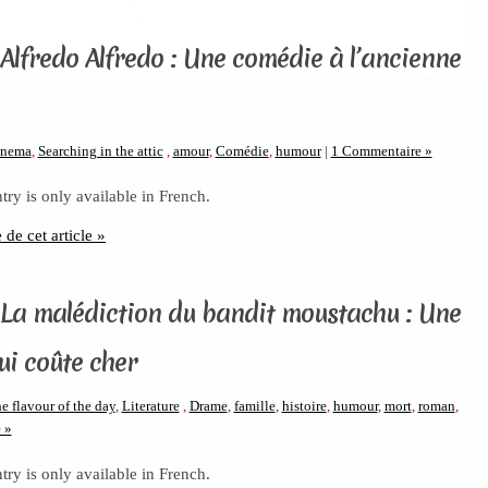
 Alfredo Alfredo : Une comédie à l’ancienne
inema
,
Searching in the attic
,
amour
,
Comédie
,
humour
|
1 Commentaire »
ntry is only available in French.
e de cet article »
 La malédiction du bandit moustachu : Une
ui coûte cher
e flavour of the day
,
Literature
,
Drame
,
famille
,
histoire
,
humour
,
mort
,
roman
,
 »
ntry is only available in French.