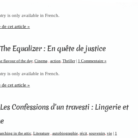
ntry is only available in French.
e de cet article »
The Equalizer : En quête de justice
e flavour of the day
,
Cinema
,
action
,
Thriller
|
1 Commentaire »
ntry is only available in French.
e de cet article »
Les Confessions d’un travesti : Lingerie et
me
arching in the attic
,
Literature
,
autobiographie
,
récit
,
souvenirs
,
vie
|
1