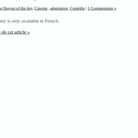
e flavour of the day
,
Cinema
,
adaptation
,
Comédie
|
1 Commentaire »
ntry is only available in French.
e de cet article »