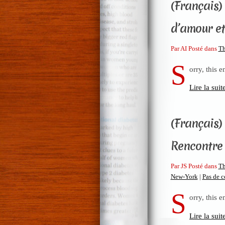
(Français)
d’amour et
Par AI Posté dans
Th
S
orry, this e
Lire la suit
(Français)
Rencontre 
Par JS Posté dans
Th
New-York
|
Pas de 
S
orry, this e
Lire la suit