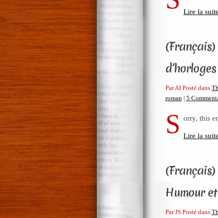
Lire la suit
(Français)
d’horloges
Par AI Posté dans
Th
roman
|
5 Commenta
S
orry, this e
Lire la suit
(Français) 
Humour et
Par JS Posté dans
Th