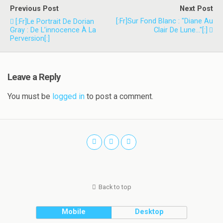
Previous Post
Next Post
[:fr]Sur Fond Blanc : "Diane Au
[:fr]Le Portrait De Dorian
Gray : De L’innocence À La
Clair De Lune…"[:]
Perversion[:]
Leave a Reply
You must be
logged in
to post a comment.
Back to top
Mobile
Desktop