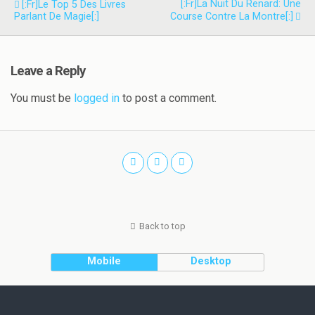
[:fr]La Nuit Du Renard: Une
[:fr]Le Top 5 Des Livres
Parlant De Magie[:]
Course Contre La Montre[:]
Leave a Reply
You must be
logged in
to post a comment.
Back to top
Mobile
Desktop