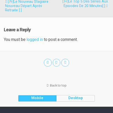
[:fr]Le Top 5 Des Séries Aux
[:fr]Le Nouveau Stagiaire :
Nouveau Départ Après
Épisodes De 20 Minutes[:]
Retraite [:]
Leave a Reply
You must be
logged in
to post a comment.
Back to top
Mobile
Desktop