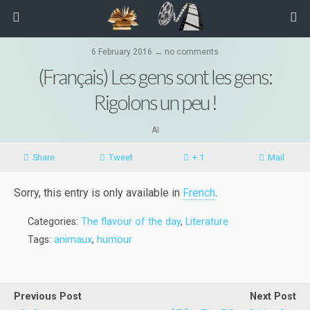
6 February 2016 ↔ no comments
(Français) Les gens sont les gens:
Rigolons un peu !
AI
Share
Tweet
+ 1
Mail
Sorry, this entry is only available in
French
.
Categories:
The flavour of the day
,
Literature
Tags:
animaux
,
humour
Previous Post
Next Post