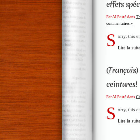
effets spéc
Par AI Posté dans
Th
commentaires »
S
orry, this e
Lire la suit
(Français) 
ceintures!
Par AI Posté dans
C
S
orry, this e
Lire la suit