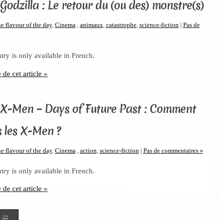
Godzilla : Le retour du (ou des) monstre(s)
e flavour of the day
,
Cinema
,
animaux
,
catastrophe
,
science-fiction
|
Pas de
ntry is only available in French.
e de cet article »
 X-Men – Days of Future Past : Comment
s les X-Men ?
e flavour of the day
,
Cinema
,
action
,
science-fiction
|
Pas de commentaires »
ntry is only available in French.
e de cet article »
>>