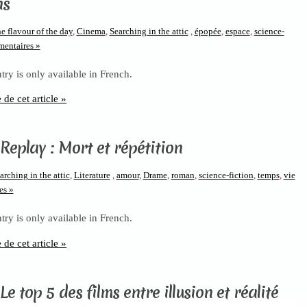
ns
e flavour of the day
,
Cinema
,
Searching in the attic
,
épopée
,
espace
,
science-
mentaires »
ntry is only available in French.
e de cet article »
Replay : Mort et répétition
arching in the attic
,
Literature
,
amour
,
Drame
,
roman
,
science-fiction
,
temps
,
vie
es »
ntry is only available in French.
e de cet article »
Le top 5 des films entre illusion et réalité