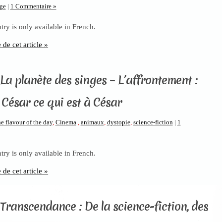
ge
|
1 Commentaire »
ntry is only available in French.
e de cet article »
 La planète des singes – L’affrontement :
César ce qui est à César
e flavour of the day
,
Cinema
,
animaux
,
dystopie
,
science-fiction
|
1
ntry is only available in French.
e de cet article »
 Transcendance : De la science-fiction, des