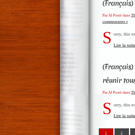
(Français) 
Par AI Posté dans
Th
commentaires »
S
orry, this e
Lire la suit
(Français)
réunir tou
Par AI Posté dans
Th
S
orry, this e
Lire la suit
1
2