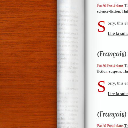
Par AI Posté dans
Th
science-fiction
,
Thri
S
orry, this e
Lire la suit
(Français)
Par AI Posté dans
Th
fiction
,
suspens
,
Thr
S
orry, this e
Lire la suit
(Français)
Par AI Posté dans
Th