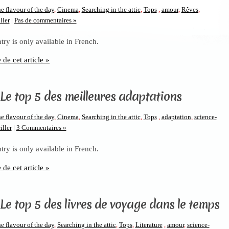
e flavour of the day
,
Cinema
,
Searching in the attic
,
Tops
,
amour
,
Rêves
,
ller
|
Pas de commentaires »
ntry is only available in French.
e de cet article »
 Le top 5 des meilleures adaptations
e flavour of the day
,
Cinema
,
Searching in the attic
,
Tops
,
adaptation
,
science-
iller
|
3 Commentaires »
ntry is only available in French.
e de cet article »
 Le top 5 des livres de voyage dans le temps
e flavour of the day
,
Searching in the attic
,
Tops
,
Literature
,
amour
,
science-