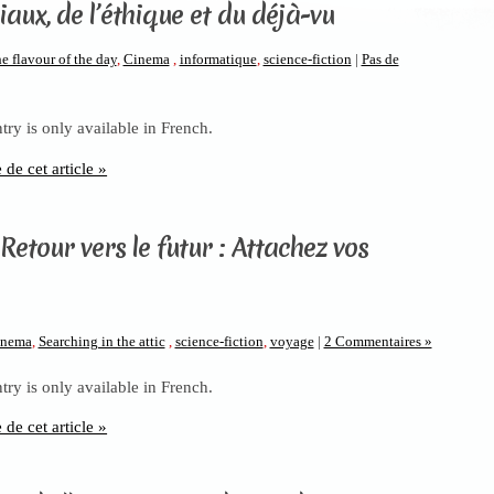
iaux, de l’éthique et du déjà-vu
e flavour of the day
,
Cinema
,
informatique
,
science-fiction
|
Pas de
ntry is only available in French.
e de cet article »
Retour vers le futur : Attachez vos
inema
,
Searching in the attic
,
science-fiction
,
voyage
|
2 Commentaires »
ntry is only available in French.
e de cet article »