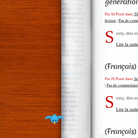
génératio
Par AI Posté dans
Th
fiction
|
Pas de com
S
orry, this e
Lire la suit
(Français) 
Par JS Posté dans
Se
|
Pas de commentair
S
orry, this e
Lire la suit
(Français) 