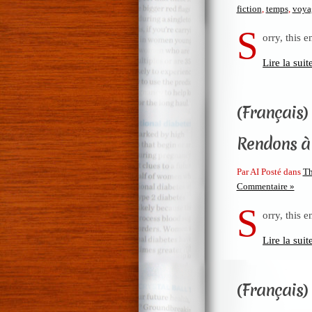
fiction
,
temps
,
voya
S
orry, this e
Lire la suit
(Français)
Rendons à 
Par AI Posté dans
Th
Commentaire »
S
orry, this e
Lire la suit
(Français)