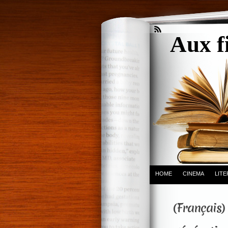
Aux f
HOME
CINEMA
LIT
(Français)