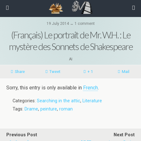
19 July 2014 ↔ 1 comment
(Français) Le portrait de Mr. W.H. : Le
mystère des Sonnets de Shakespeare
AI
Share
Tweet
+ 1
Mail
Sorry, this entry is only available in
French
.
Categories:
Searching in the attic
,
Literature
Tags:
Drame
,
peinture
,
roman
Previous Post
Next Post