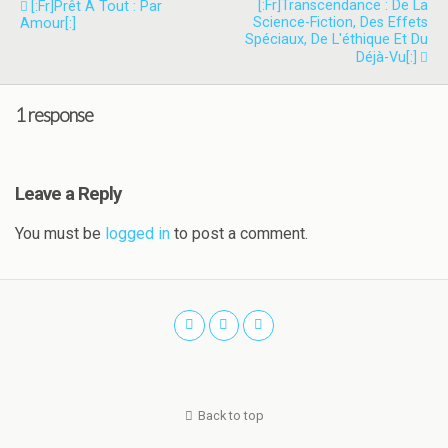
[:fr]Transcendance : De La
[:fr]Prêt À Tout : Par
Science-Fiction, Des Effets
Amour[:]
Spéciaux, De L'éthique Et Du
Déjà-Vu[:]
1 response
Leave a Reply
You must be
logged in
to post a comment.
Back to top