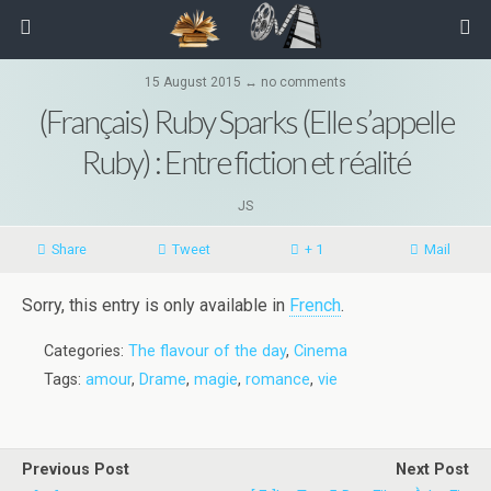
15 August 2015 ↔ no comments
(Français) Ruby Sparks (Elle s’appelle
Ruby) : Entre fiction et réalité
JS
Share
Tweet
+ 1
Mail
Sorry, this entry is only available in
French
.
Categories:
The flavour of the day
,
Cinema
Tags:
amour
,
Drame
,
magie
,
romance
,
vie
Previous Post
Next Post