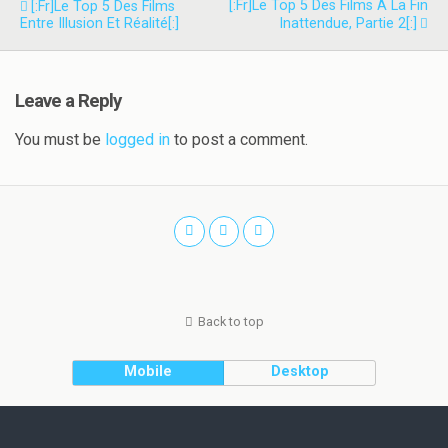
[:fr]Le Top 5 Des Films À La Fin
[:fr]Le Top 5 Des Films
Entre Illusion Et Réalité[:]
Inattendue, Partie 2[:]
Leave a Reply
You must be
logged in
to post a comment.
Back to top
Mobile
Desktop