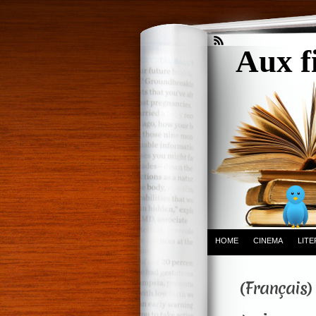
Aux f
HOME
CINEMA
LIT
(Français) 