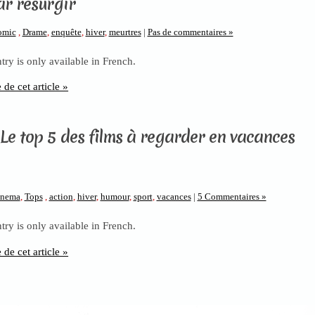
ar resurgir
omic
,
Drame
,
enquête
,
hiver
,
meurtres
|
Pas de commentaires »
ntry is only available in French.
e de cet article »
 Le top 5 des films à regarder en vacances
inema
,
Tops
,
action
,
hiver
,
humour
,
sport
,
vacances
|
5 Commentaires »
ntry is only available in French.
e de cet article »