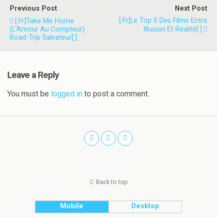
Previous Post
Next Post
[:fr]Le Top 5 Des Films Entre
[:fr]Take Me Home
(L’Amour Au Compteur) :
Illusion Et Réalité[:]
Road-Trip Salvateur[:]
Leave a Reply
You must be
logged in
to post a comment.
Back to top
Mobile
Desktop