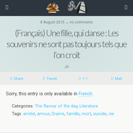
8 August 2015 ↔ no comments
(Français) Une fille, qui danse : Les
souvenirs ne sont pas toujours tels que
l’on croit
JS
Share
Tweet
+ 1
Mail
Sorry, this entry is only available in
French
.
Categories:
The flavour of the day
,
Literature
Tags:
amitié
,
amour
,
Drame
,
famille
,
mort
,
suicide
,
vie